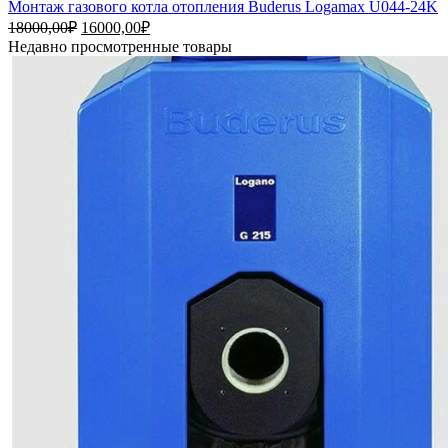
Монтаж газового котла отопления Buderus Logamax U044-24K
18000,00
₽
16000,00
₽
Недавно просмотренные товары