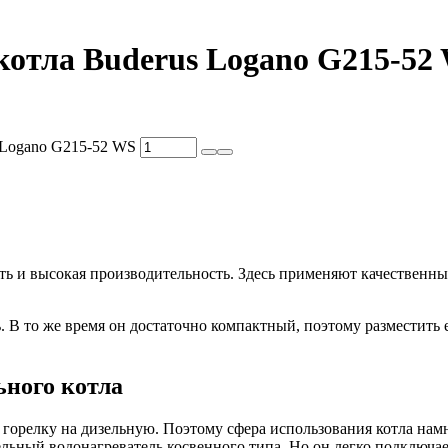
котла Buderus Logano G215-52
 Logano G215-52 WS
ь и высокая производительность. Здесь применяют качественны
ь. В то же время он достаточно компактный, поэтому разместит
ьного котла
горелку на дизельную. Поэтому сфера использования котла нам
ельный водонагреватель косвенного типа. Но он легко подключае